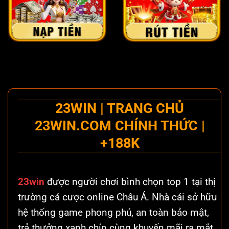
23WIN | TRANG CHỦ
23WIN.COM CHÍNH THỨC |
+188K
23win
được người chơi
bình chọn
top 1
tại
thị
trường
cá cược
online
Châu Á. Nhà cái sở hữu
hệ thống game
phong phú
,
an toàn
bảo mật
,
trả
thưởng xanh chín
cùng
khuyến mãi
ra mắt