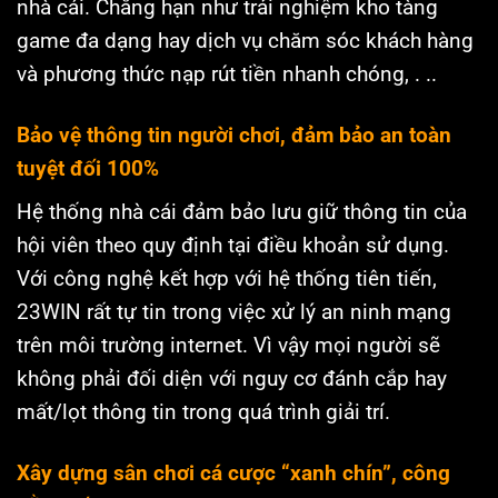
nhà cái. Chẳng hạn như trải nghiệm kho tàng
game đa dạng hay dịch vụ chăm sóc khách hàng
và phương thức nạp rút tiền nhanh chóng, . ..
Bảo vệ thông tin người chơi, đảm bảo an toàn
tuyệt đối 100%
Hệ thống nhà cái đảm bảo lưu giữ thông tin của
hội viên theo quy định tại điều khoản sử dụng.
Với công nghệ kết hợp với hệ thống tiên tiến,
23WIN rất tự tin trong việc xử lý an ninh mạng
trên môi trường internet. Vì vậy mọi người sẽ
không phải đối diện với nguy cơ đánh cắp hay
mất/lọt thông tin trong quá trình giải trí.
Xây dựng sân chơi cá cược “xanh chín”, công