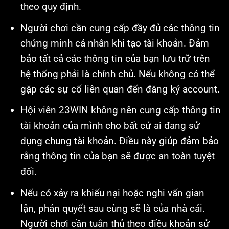
theo quy định.
Người chơi cần cung cấp đầy đủ các thông tin
chứng minh cá nhân khi tạo tài khoản. Đảm
bảo tất cả các thông tin của bạn lưu trữ trên
hệ thống phải là chính chủ. Nếu không có thể
gặp các sự cố liên quan đến đăng ký account.
Hội viên 23WIN không nên cung cấp thông tin
tài khoản của mình cho bất cứ ai đang sử
dụng chung tài khoản. Điều này giúp đảm bảo
rằng thông tin của bạn sẽ được an toàn tuyệt
đối.
Nếu có xảy ra khiếu nại hoặc nghi vấn gian
lận, phán quyết sau cùng sẽ là của nhà cái.
Người chơi cần tuân thủ theo điều khoản sử