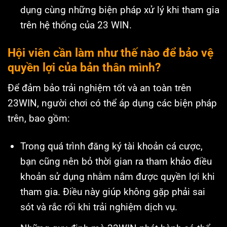
dụng cùng những biện pháp xử lý khi tham gia
trên hệ thống của 23 WIN.
Hội viên cần làm như thế nào để bảo vệ
quyền lợi của bản thân mình?
Để đảm bảo trải nghiệm tốt và an toàn trên
23WIN, người chơi có thể áp dụng các biện pháp
trên, bao gồm:
Trong quá trình đăng ký tài khoản cá cược,
bạn cũng nên bỏ thời gian ra tham khảo điều
khoản sử dụng nhằm nắm được quyền lợi khi
tham gia. Điều này giúp không gặp phải sai
sót và rắc rối khi trải nghiệm dịch vụ.