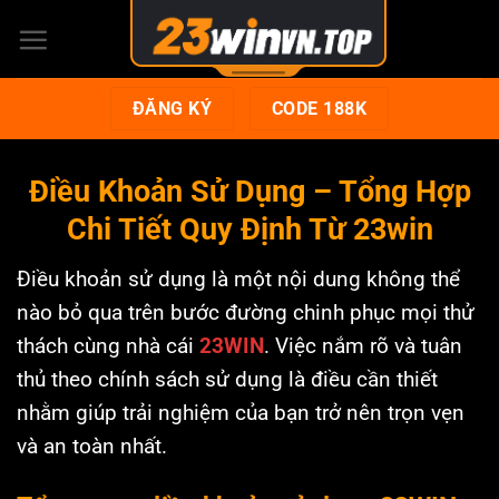
Chuyển
đến
nội
ĐĂNG KÝ
CODE 188K
dung
Điều Khoản Sử Dụng – Tổng Hợp
Chi Tiết Quy Định Từ 23win
Điều khoản sử dụng là một nội dung không thể
nào bỏ qua trên bước đường chinh phục mọi thử
thách cùng nhà cái
23WIN
. Việc nắm rõ và tuân
thủ theo chính sách sử dụng là điều cần thiết
nhằm giúp trải nghiệm của bạn trở nên trọn vẹn
và an toàn nhất.